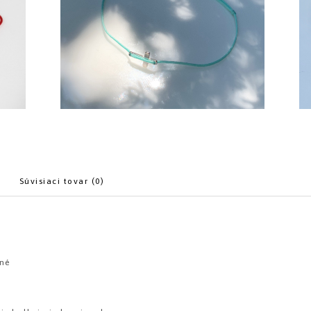
Súvisiaci tovar (0)
ané