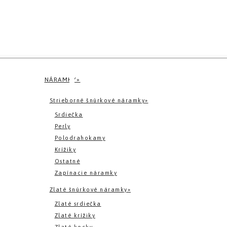
NÁRAMKY»
Strieborné šnúrkové náramky»
Srdiečka
Perly
Polodrahokamy
Krížiky
Ostatné
Zapínacie náramky
Zlaté šnúrkové náramky»
Zlaté srdiečka
Zlaté krížiky