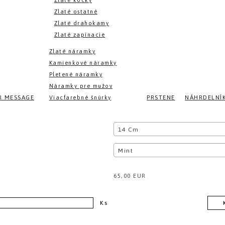
Zlaté kocky
Zlaté ostatné
Zlaté drahokamy
Zlaté zapínacie
Zlaté náramky
Kamienkové náramky
Pletené náramky
Náramky pre mužov
R MESSAGE
PRSTENE
NÁHRDELNÍ
Viacfarebné šnúrky
14 Cm
Mint
65,00 EUR
Ks