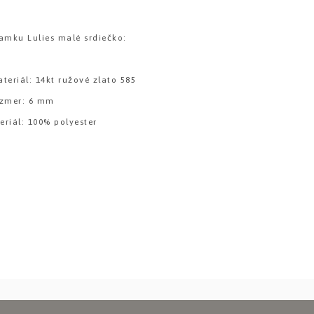
amku Lulies malé srdiečko:
teriál: 14kt ružové zlato 585
ozmer: 6 mm
riál: 100% polyester