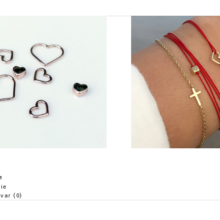
e
ie
ovar (0)