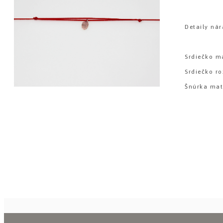
Detaily nár
Srdiečko ma
Srdiečko r
Šnúrka mate