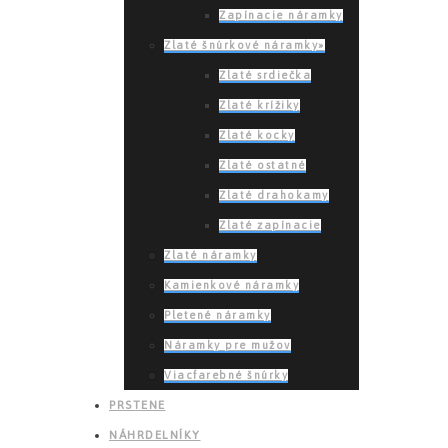
Zapínacie náramky
Zlaté šnúrkové náramky»
Zlaté srdiečka
Zlaté krížiky
Zlaté kocky
Zlaté ostatné
Zlaté drahokamy
Zlaté zapínacie
Zlaté náramky
Kamienkové náramky
Pletené náramky
Náramky pre mužov
Viacfarebné šnúrky
PRSTENE
NÁHRDELNÍKY