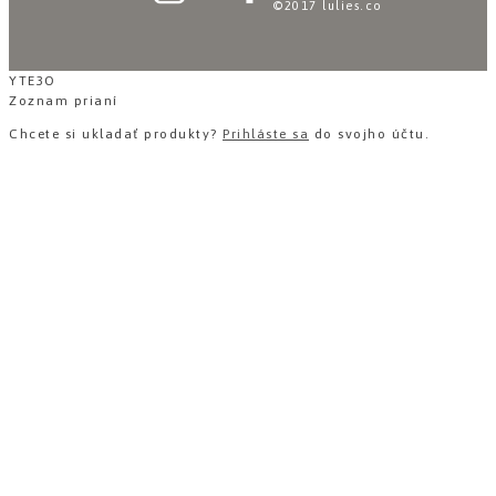
©2017 lulies.co
YTE3O
Zoznam prianí
Chcete si ukladať produkty?
Prihláste sa
do svojho účtu.