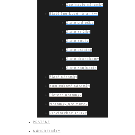
Zapínacie náramky
Zlaté šnúrkové náramky»
Zlaté srdiečka
Zlaté krížiky
Zlaté kocky
Zlaté ostatné
Zlaté drahokamy
Zlaté zapínacie
Zlaté náramky
Kamienkové náramky
Pletené náramky
Náramky pre mužov
Viacfarebné šnúrky
PRSTENE
NÁHRDELNÍKY