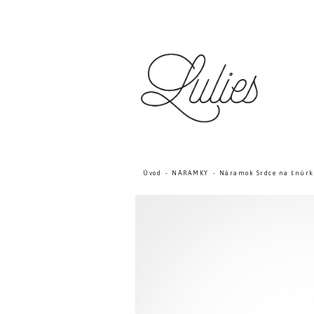
Úvod
NÁRAMKY
Náramok Srdce na šnúrke