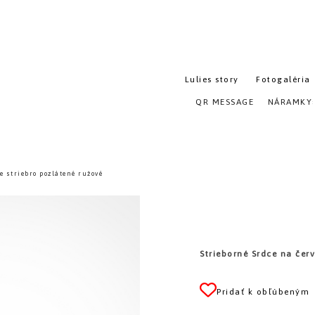
Lulies story
Fotogaléria
QR MESSAGE
NÁRAMKY
 striebro pozlátené ružové
Strieborné Srdce na čer
Pridať k obľúbeným